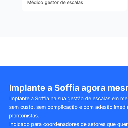
Médico gestor de escalas
Implante a Soffia
agora mes
Implante a Soffia na sua gestão de escalas em m
sem custo, sem complicação e com adesão imedia
plantonistas.
Indicado para coordenadores de setores que quer