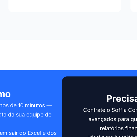
mo
Precis
enos de 10 minutos —
Contrate o Soffia Co
ta da sua equipe de
avançados para qu
relatórios fin
em sair do Excel e dos