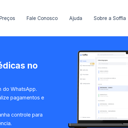
 Preços
Fale Conosco
Ajuda
Sobre a Soffia
édicas no
em do WhatsApp.
alize pagamentos e
anha controle para
ência.