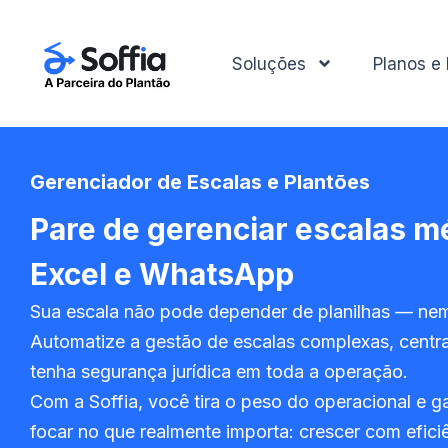
Soluções
Planos e
Gerenciador de Escalas e Plantões
Pare de gerenciar escalas m
Excel e WhatsApp
Sua escala não pode depender de planilhas — n
Automatize a gestão de escalas complexas, centr
tenha segurança jurídica em toda a operação.
Com a Soffia, você tira o peso do operacional e g
focar no que realmente importa: crescer com efici